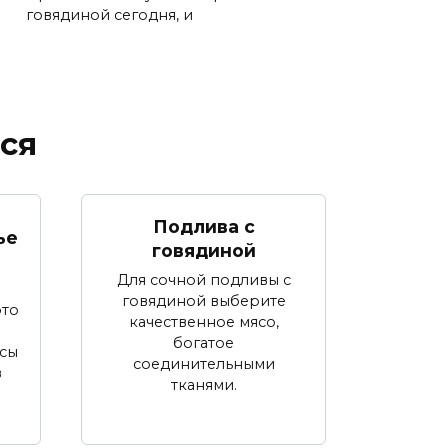
говядиной сегодня, и
ся
Подлива с
ье
говядиной
Для сочной подливы с
говядиной выберите
это
качественное мясо,
богатое
усы
соединительными
в
тканями.