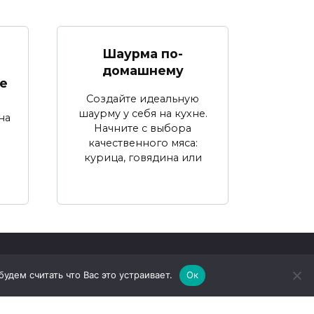
Шаурма по-
домашнему
е
Создайте идеальную
шаурму у себя на кухне.
на
Начните с выбора
качественного мяса:
курица, говядина или
дем считать что Вас это устраивает.
Ок