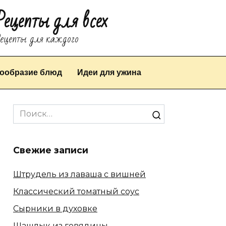
Рецепты для всех
ецепты для каждого
ообразие блюд
Идеи для ужина
Search
for:
Свежие записи
Штрудель из лаваша с вишней
Классический томатный соус
Сырники в духовке
Шашлык из говядины