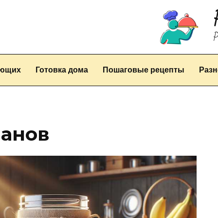
Р
ающих
Готовка дома
Пошаговые рецепты
Разн
нанов