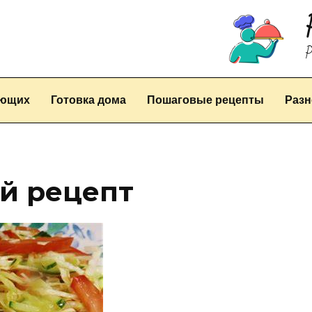
Р
ающих
Готовка дома
Пошаговые рецепты
Разн
й рецепт