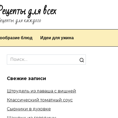
Рецепты для всех
ецепты для каждого
ообразие блюд
Идеи для ужина
Search
for:
Свежие записи
Штрудель из лаваша с вишней
Классический томатный соус
Сырники в духовке
Шашлык из говядины