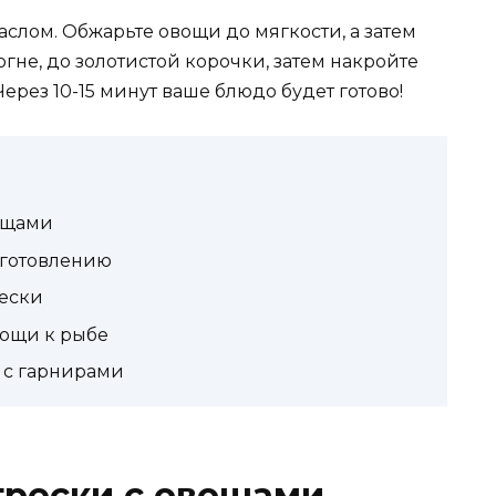
слом. Обжарьте овощи до мягкости, а затем
огне, до золотистой корочки, затем накройте
рез 10-15 минут ваше блюдо будет готово!
ощами
иготовлению
рески
вощи к рыбе
 с гарнирами
трески с овощами