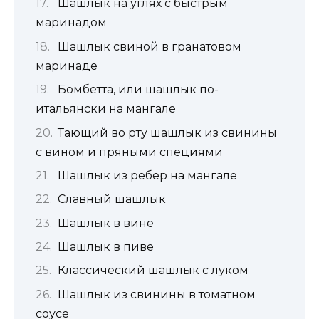
Шашлык на углях с быстрым
маринадом
Шашлык свиной в гранатовом
маринаде
Бомбетта, или шашлык по-
итальянски на мангале
Тающий во рту шашлык из свинины
с вином и пряными специями
Шашлык из ребер на мангале
Славный шашлык
Шашлык в вине
Шашлык в пиве
Классический шашлык с луком
Шашлык из свинины в томатном
соусе