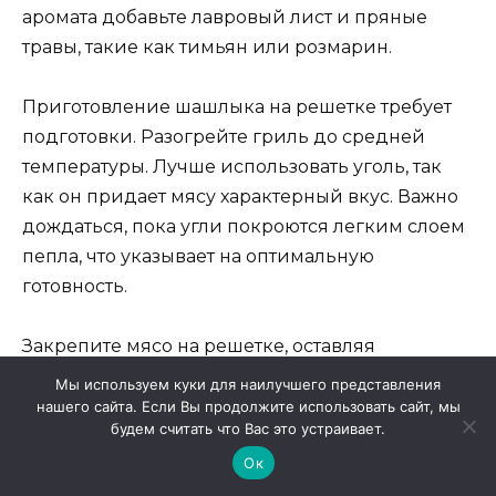
аромата добавьте лавровый лист и пряные
травы, такие как тимьян или розмарин.
Приготовление шашлыка на решетке требует
подготовки. Разогрейте гриль до средней
температуры. Лучше использовать уголь, так
как он придает мясу характерный вкус. Важно
дождаться, пока угли покроются легким слоем
пепла, что указывает на оптимальную
готовность.
Закрепите мясо на решетке, оставляя
достаточно пространства между кусками. Это
Мы используем куки для наилучшего представления
обеспечит равномерное прожаривание.
нашего сайта. Если Вы продолжите использовать сайт, мы
будем считать что Вас это устраивает.
Готовьте шашлык около 15-20 минут,
Ок
периодически переворачивая, чтобы избежать
пригорания. Признаком готовности служит