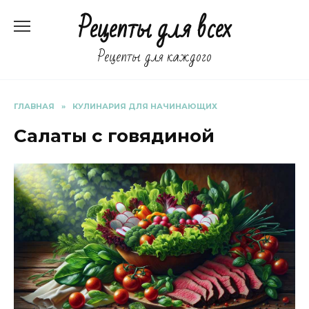
Перейти
Рецепты для всех
к
содержанию
Рецепты для каждого
ГЛАВНАЯ
»
КУЛИНАРИЯ ДЛЯ НАЧИНАЮЩИХ
Салаты с говядиной